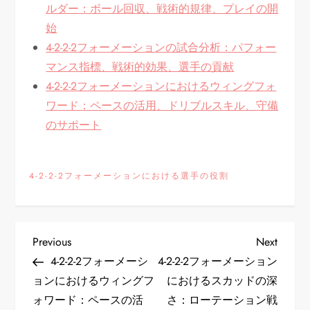
ルダー：ボール回収、戦術的規律、プレイの開
始
4-2-2-2フォーメーションの試合分析：パフォー
マンス指標、戦術的効果、選手の貢献
4-2-2-2フォーメーションにおけるウィングフォ
ワード：ペースの活用、ドリブルスキル、守備
のサポート
4-2-2-2フォーメーションにおける選手の役割
P
Previous
Next
Previous
Next
Post
Post
4-2-2-2フォーメーシ
4-2-2-2フォーメーション
o
ョンにおけるウィングフ
におけるスカッドの深
ォワード：ペースの活
さ：ローテーション戦