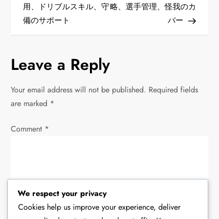
s
用、ドリブルスキル、守
略、選手管理、怪我のカ
t
備のサポート
バー
n
Leave a Reply
a
v
Your email address will not be published.
Required fields
are marked
*
i
Comment
*
g
a
t
We respect your privacy
i
Cookies help us improve your experience, deliver