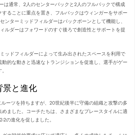
ンダーは通常、2人のセンターバックと2人のフルバックで構成
クすることに重点を置き、フルバックはウィンガーをサポー
のセンターミッドフィルダーはバックボーンとして機能し、
フィルダーはフォワードのすぐ後ろで創造性とサポートを提
グミッドフィルダーによって生み出されたスペースを利用で
流動的な動きと迅速なトランジションを促進し、選手がゲー
す。
背景と進化
配置にルーツを持ちますが、20世紀後半に守備の組織と攻撃の多
集めました。コーチたちは、さまざまなプレースタイルに適
2-2の進化を促しました。