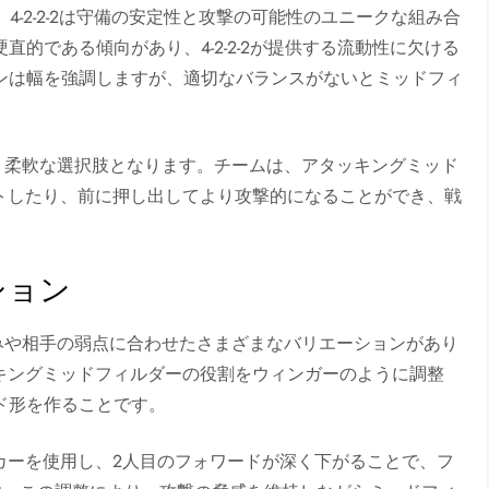
と、4-2-2-2は守備の安定性と攻撃の可能性のユニークな組み合
硬直的である傾向があり、4-2-2-2が提供する流動性に欠ける
ションは幅を強調しますが、適切なバランスがないとミッドフィ
力は、柔軟な選択肢となります。チームは、アタッキングミッド
トしたり、前に押し出してより攻撃的になることができ、戦
ション
の強みや相手の弱点に合わせたさまざまなバリエーションがあり
キングミッドフィルダーの役割をウィンガーのように調整
ンド形を作ることです。
カーを使用し、2人目のフォワードが深く下がることで、フ