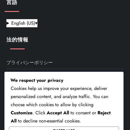
言語
English (US)
▾
法的情報
プライバシーポリシー
利用条件
We respect your privacy
私たちについて
Cookies help us improve your experience, deliver
personalized content, and analyze traffic. You can
お問い合わせ
choose which cookies to allow by clicking
クッキーとトラッキング
Customize
. Click
Accept All
to consent or
Reject
All
to decline non-essential cookies.