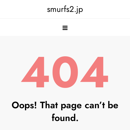
Skip
smurfs2.jp
to
content
404
Oops! That page can’t be
found.